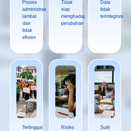
Proses
Tidak
Data
administrasi
siap
tidak
lambat
menghadapi
terintegrasi
dan
perubahan
tidak
efisien
Tertinggal
Risiko
Sulit