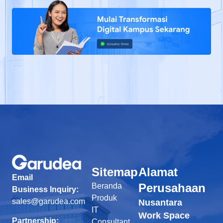
Sitemap
Alamat
Email
Perusahaan
Beranda
Business Inquiry:
Produk
sales@garudea.com
Nusantara
IT
Work Space
Partnership:
Consultant