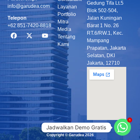
Gedung Tifa Lt.5
info@garudea.com
Layanan
Blok 502-504,
Portfolio
Telepon
Jalan Kuningan
Mitra
+62 851-7420-8818
Barat 1 No. 26
Media
RT.6/RW.1, Kec.
Tentang
Mampang
Kami
Prapatan, Jakarta
Selatan, DKI
Jakarta, 12710
1
Jadwalkan Demo Gratis
Copyright © Garudea 2026