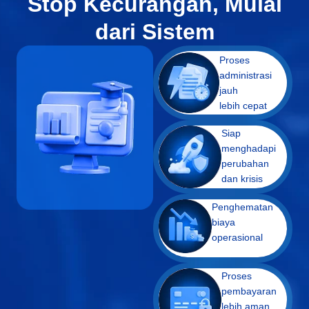
Stop Kecurangan, Mulai
dari Sistem
Proses
administrasi
jauh
lebih cepat
Siap
menghadapi
perubahan
dan krisis
Penghematan
biaya
operasional
Proses
pembayaran
lebih aman