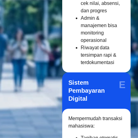
cek nilai, absensi,
dan progres
Admin &
manajemen bisa
monitoring
operasional
Riwayat data
tersimpan rapi &
terdokumentasi
Sistem
E
Pembayaran
Digital
Mempermudah transaksi
mahasiswa:
Tagihan otomatis