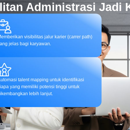
itan Administrasi Jad
emberikan visibilitas jalur karier (carrer path)
ang jelas bagi karyawan.
utomasi talent mapping untuk identifikasi
iapa yang memiliki potensi tinggi untuk
ikembangkan lebih lanjut.