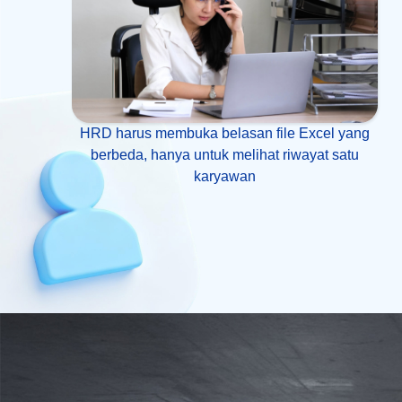
HRD harus membuka belasan file Excel yang
berbeda, hanya untuk melihat riwayat satu
karyawan