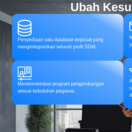
Ubah Kesul
M
Penyediaan satu database terpusat yang
y
mengintegrasikan seluruh profil SDM.
A
Merekomendasi program pengembangan
s
sesuai kebutuhan pegawai.
d