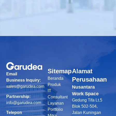
Sitemap
Alamat
Email
Perusahaan
Beranda
Business Inquiry:
Produk
sales@garudea.com
Nusantara
IT
Work Space
Partnership:
Consultant
Gedung Tifa Lt.5
info@garudea.com
Layanan
Blok 502-504,
Portfolio
Telepon
Jalan Kuningan
Mitra