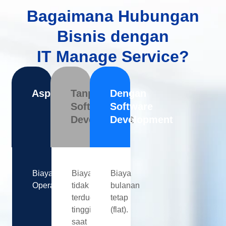
Bagaimana Hubungan
Bisnis dengan
IT Manage Service?
Aspek
Tanpa
Dengan
Software
Software
Development
Development
Biaya
Biaya
Biaya
Operasional
tidak
bulanan
terduga
tetap
tinggi
(flat).
saat