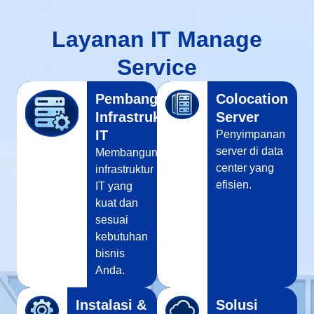
Layanan IT Manage
Service
Pembangunan
Colocation
Infrastruktur
Server
IT
Penyimpanan
server di data
Membangun
center yang
infrastruktur
efisien.
IT yang
kuat dan
sesuai
kebutuhan
bisnis
Anda.
Instalasi &
Solusi