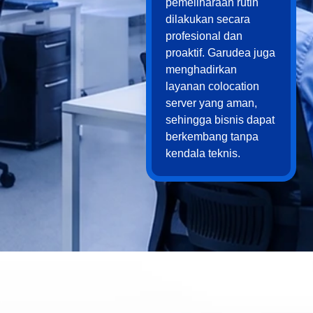
pemeliharaan rutin
dilakukan secara
profesional dan
proaktif. Garudea juga
menghadirkan
layanan colocation
server yang aman,
sehingga bisnis dapat
berkembang tanpa
kendala teknis.