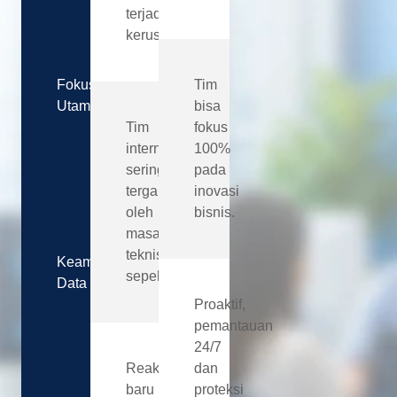
terjadi
kerusakan.
Fokus
Tim
Utama
bisa
Tim
fokus
internal
100%
sering
pada
terganggu
inovasi
oleh
bisnis.
masalah
teknis
Keamanan
sepele.
Data
Proaktif,
pemantauan
24/7
Reaktif,
dan
baru
proteksi