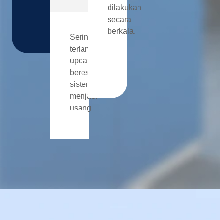
dilakukan
secara
berkala.
Sering
terlambat
update,
beresiko
sistem
menjadi
usang.