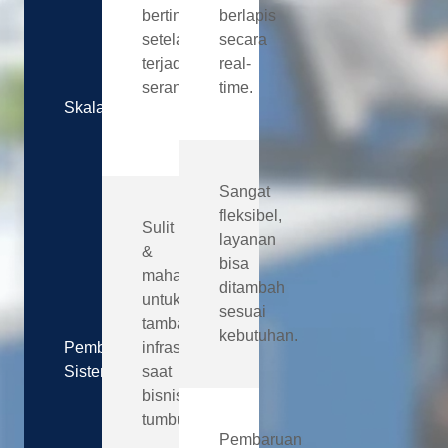
bertindak
berlapis
setelah
secara
terjadi
real-
serangan.
time.
Skalabilitas
Sangat
fleksibel,
Sulit
layanan
&
bisa
mahal
ditambah
untuk
sesuai
tambah
kebutuhan.
Pembaruan
infrastruktur
Sistem
saat
bisnis
tumbuh.
Pembaruan